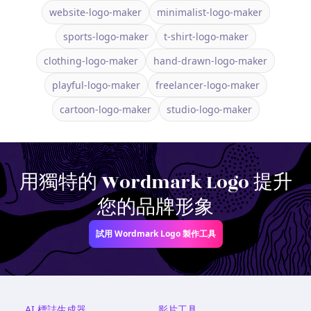
website-logo-maker
minimalist-logo-maker
sports-logo-maker
t-shirt-logo-maker
clothing-logo-maker
hand-drawn-logo-maker
playful-logo-maker
freelancer-logo-maker
cartoon-logo-maker
studio-logo-maker
用獨特的 Wordmark Logo 提升
您的品牌形象
試用 Wordmark Logo 製作工具
AI 標誌生成器
影片工具