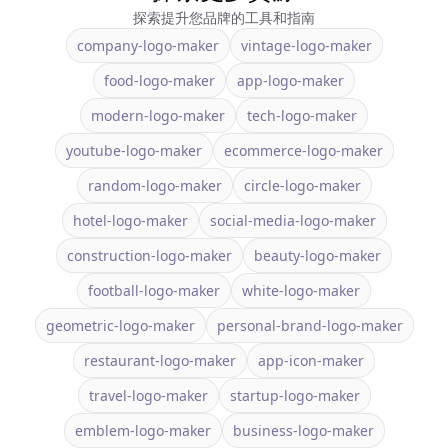
探索提升您品牌的工具和指南
company-logo-maker
vintage-logo-maker
food-logo-maker
app-logo-maker
modern-logo-maker
tech-logo-maker
youtube-logo-maker
ecommerce-logo-maker
random-logo-maker
circle-logo-maker
hotel-logo-maker
social-media-logo-maker
construction-logo-maker
beauty-logo-maker
football-logo-maker
white-logo-maker
geometric-logo-maker
personal-brand-logo-maker
restaurant-logo-maker
app-icon-maker
travel-logo-maker
startup-logo-maker
emblem-logo-maker
business-logo-maker