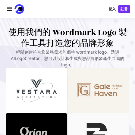
登入
註冊
首頁
使用我們的 Wordmark Logo 製
作工具打造您的品牌形象
AI 標誌
輕鬆創建符合您業務需求的獨特 wordmark logo。透過
AILogoCreator，您可以設計和生成與您品牌形象產生共鳴的
AI 圖片
logo。
AI 視頻
AI 工具
價格
免費工具