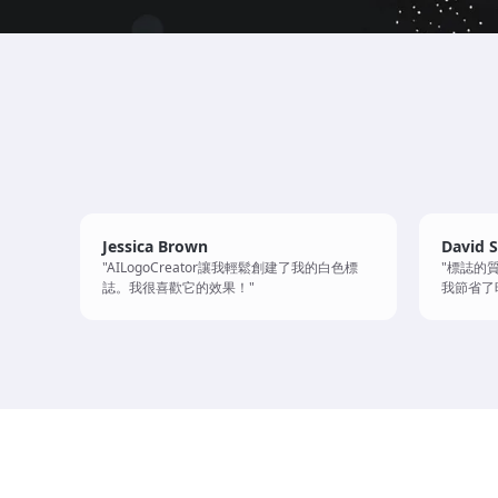
Jessica Brown
David 
"AILogoCreator讓我輕鬆創建了我的白色標
"標誌的質
誌。我很喜歡它的效果！"
我節省了