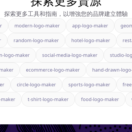
探索更多資源
探索更多工具和指南，以增強您的品牌建立體驗
r
modern-logo-maker
app-logo-maker
geom
r
random-logo-maker
hotel-logo-maker
res
on-logo-maker
social-media-logo-maker
studio-lo
-maker
ecommerce-logo-maker
hand-drawn-logo
er
circle-logo-maker
sports-logo-maker
fre
o-maker
t-shirt-logo-maker
food-logo-maker