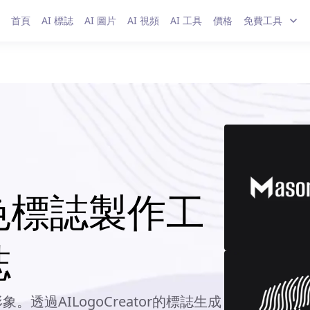
首頁
AI 標誌
AI 圖片
AI 視頻
AI 工具
價格
免費工具
色標誌製作工
誌
過AILogoCreator的標誌生成