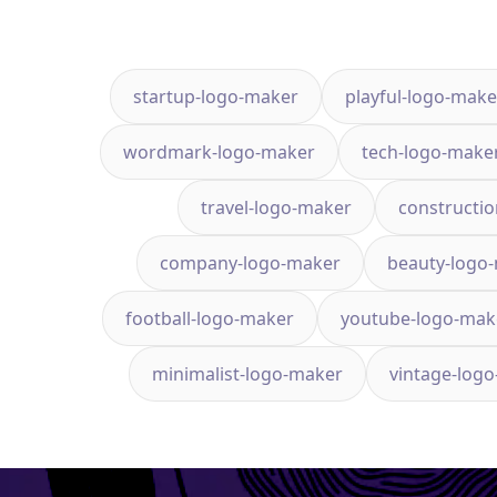
startup-logo-maker
playful-logo-make
wordmark-logo-maker
tech-logo-make
travel-logo-maker
constructi
company-logo-maker
beauty-logo
football-logo-maker
youtube-logo-mak
minimalist-logo-maker
vintage-log