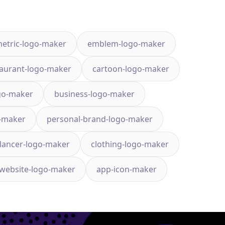
etric-logo-maker
emblem-logo-maker
taurant-logo-maker
cartoon-logo-maker
go-maker
business-logo-maker
-maker
personal-brand-logo-maker
elancer-logo-maker
clothing-logo-maker
website-logo-maker
app-icon-maker