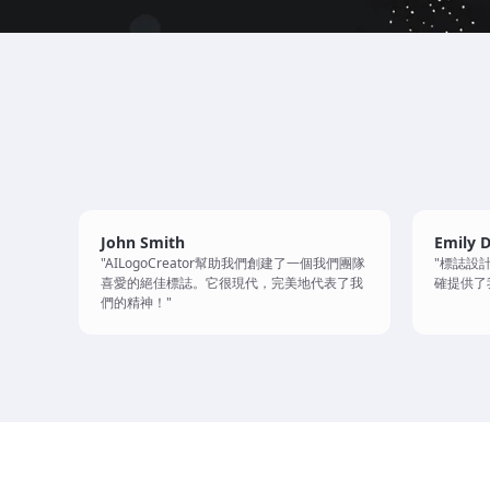
John Smith
Emily D
"AILogoCreator幫助我們創建了一個我們團隊
"標誌設計
喜愛的絕佳標誌。它很現代，完美地代表了我
確提供了
們的精神！"