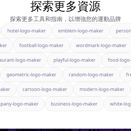
探索更多資源
探索更多工具和指南，以增強您的運動品牌
hotel-logo-maker
emblem-logo-maker
person
aker
football-logo-maker
wordmark-logo-maker
aurant-logo-maker
playful-logo-maker
food-logo
geometric-logo-maker
random-logo-maker
fr
maker
cartoon-logo-maker
modern-logo-maker
pany-logo-maker
business-logo-maker
white-lo