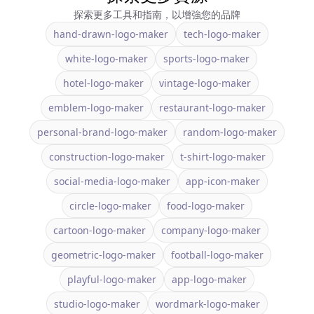
探索更多工具和指南，以增強您的品牌
hand-drawn-logo-maker
tech-logo-maker
white-logo-maker
sports-logo-maker
hotel-logo-maker
vintage-logo-maker
emblem-logo-maker
restaurant-logo-maker
personal-brand-logo-maker
random-logo-maker
construction-logo-maker
t-shirt-logo-maker
social-media-logo-maker
app-icon-maker
circle-logo-maker
food-logo-maker
cartoon-logo-maker
company-logo-maker
geometric-logo-maker
football-logo-maker
playful-logo-maker
app-logo-maker
studio-logo-maker
wordmark-logo-maker