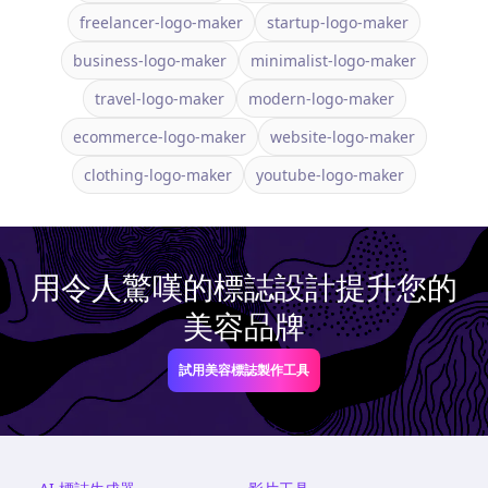
freelancer-logo-maker
startup-logo-maker
business-logo-maker
minimalist-logo-maker
travel-logo-maker
modern-logo-maker
ecommerce-logo-maker
website-logo-maker
clothing-logo-maker
youtube-logo-maker
用令人驚嘆的標誌設計提升您的
美容品牌
試用美容標誌製作工具