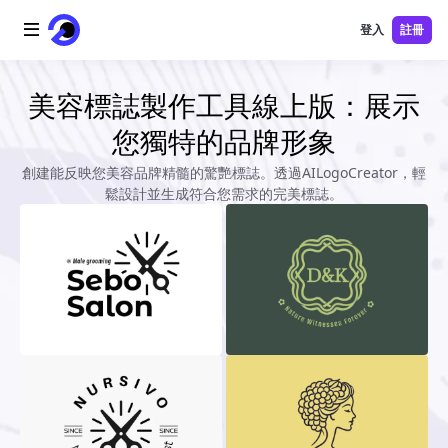
登入
註冊
首頁
美容標誌製作工具線上版：展示
您獨特的品牌形象
AI 標誌
創建能反映您美容品牌精髓的驚艷標誌。透過AILogoCreator，輕
鬆設計並生成符合您需求的完美標誌。
AI 圖片
AI 視頻
AI 工具
價格
免費工具