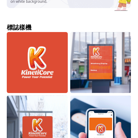
on white background.
標誌樣機
Advertising Display
Billboard
Mockup
ON BUILDING
9:41
KinetiCore
KinetiCore