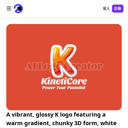
登入
註冊
首頁
AI 標誌
AI 圖片
AI 視頻
AI 工具
價格
免費工具
A vibrant, glossy K logo featuring a
warm gradient, chunky 3D form, white