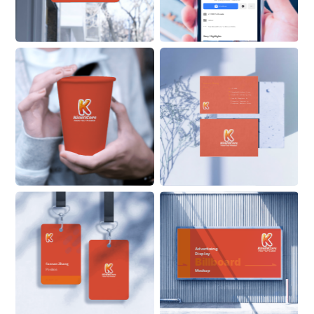
New playground. Same kid.
Follow
2.3M Followers
Actor
See 
KinetiCore
 ’s About Info 
Stroy Highlights
Sansan Zhang
Position
555 6999
ZhangSan@Alaskanoil.com
Alaska Oil and Energy Corp.
Lane 88, Happiness & 
Prosperity Community, 
Prosperous Business Street
Alaskanoil.com
Advertising 
Display
Billboard
Sansan Zhang
Position
Mockup
ON BUILDING
Alaskanoil.com