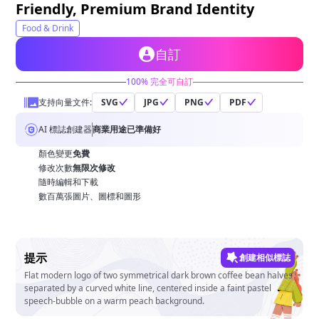
Friendly, Premium Brand Identity
Food & Drink
自訂
100% 完全可自訂
支持向量文件:
SVG
JPG
PNG
PDF
AI 標誌創建器
商業用途已準備好
顏色變更
免費
修改次數
無限次修改
隨時編輯和下載
數百萬張圖片、圖標和圖形
提示
創建相似標誌
Flat modern logo of two symmetrical dark brown coffee bean halves
separated by a curved white line, centered inside a faint pastel
speech-bubble on a warm peach background.