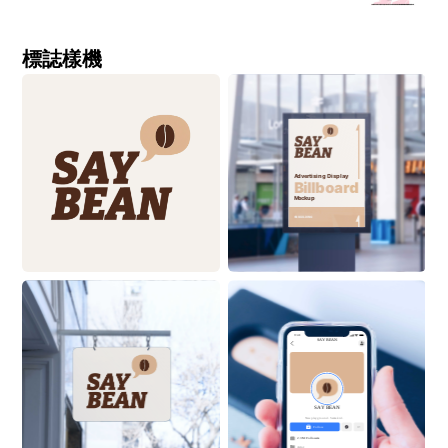
標誌樣機
Advertising Display
Billboard
Mockup
ON BUILDING
9:41
SAY
BEAN
SAY
BEAN
New playground. Same kid.
Follow
2.3M Followers
Actor