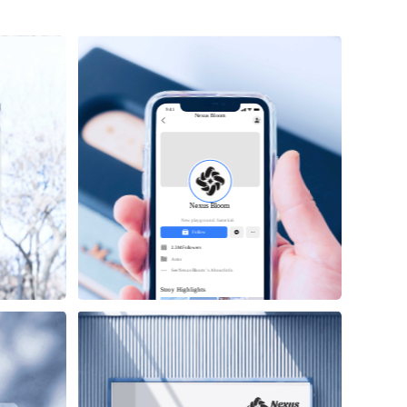
9:41
Nexus
Bloom
Nexus
Bloom
New playground. Same kid.
Follow
2.3M Followers
Actor
See 
Nexus
Bloom
 ’s About Info 
Stroy Highlights