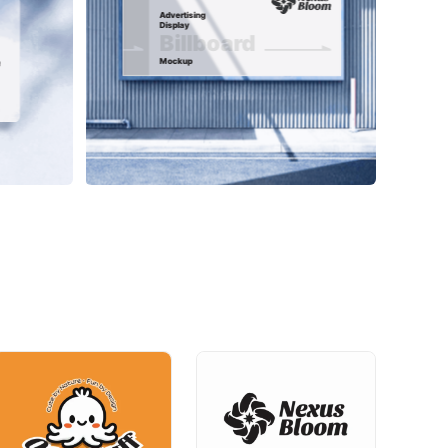
Advertising 
Display
Billboard
Mockup
ON BUILDING