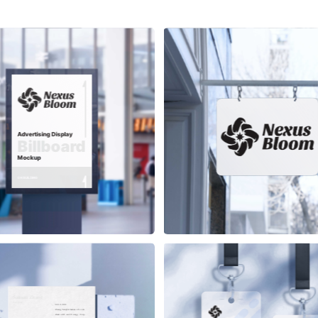
Advertising Display
Billboard
Mockup
ON BUILDING
Sansan Zhang
Position
555 6999
ZhangSan@Alaskanoil.com
Alaska Oil and Energy Corp.