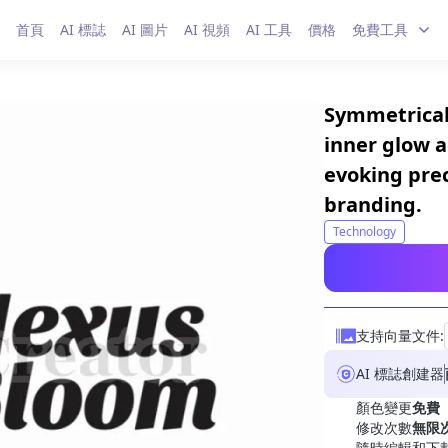
首頁
AI 標誌
AI 圖片
AI 視頻
AI 工具
價格
免費工具
Symmetrical
inner glow 
evoking pre
branding.
Technology
支持向量文件:
AI 標誌創建器
顏色變更
免費
修改次數
無限
隨時編輯和下