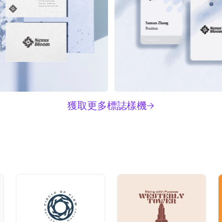
Lane 88, Happiness & 
Prosperity Community, 
Prosperous Business Street
Alaskanoil.com
Sansan Zhang
Position
Alaskanoil.com
獲取更多標誌樣機