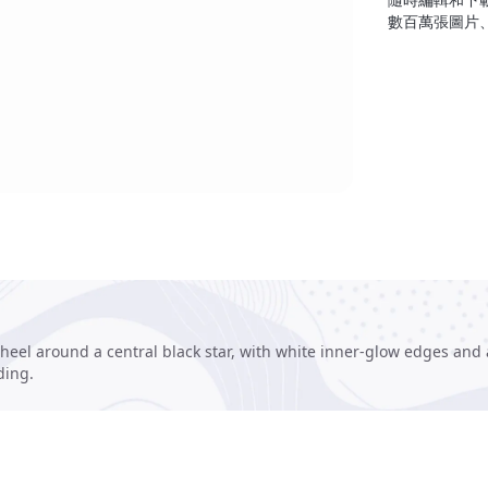
數百萬張圖片
eel around a central black star, with white inner-glow edges and a
ding.