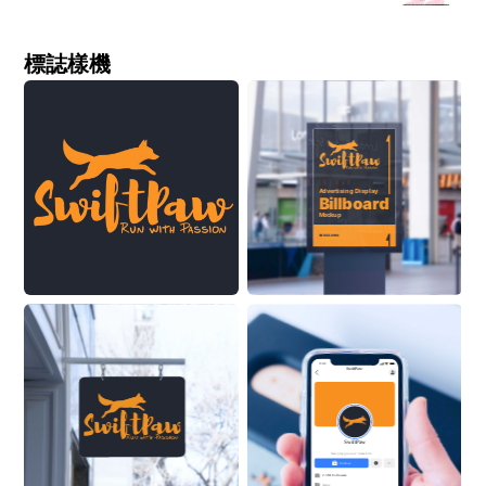
標誌樣機
Advertising Display
Billboard
Mockup
ON BUILDING
9:41
SwiftPaw
SwiftPaw
New playground. Same kid.
Follow
2.3M Followers
Actor