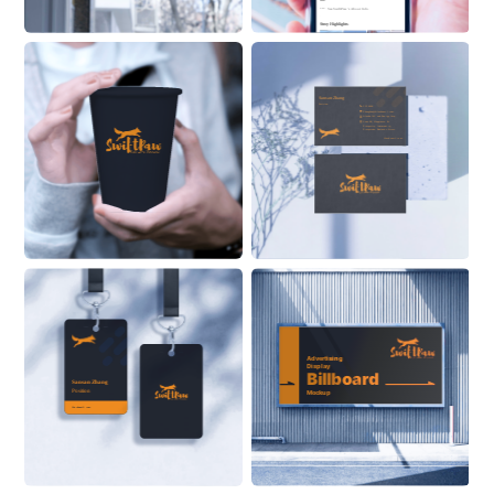
See 
SwiftPaw
 ’s About Info 
Stroy Highlights
Sansan Zhang
Position
555 6999
ZhangSan@Alaskanoil.com
Alaska Oil and Energy Corp.
Lane 88, Happiness & 
Prosperity Community, 
Prosperous Business Street
Alaskanoil.com
Advertising 
Display
Billboard
Sansan Zhang
Position
Mockup
ON BUILDING
Alaskanoil.com