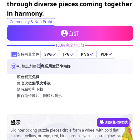
through diverse pieces coming together
in harmony.
Community & Non-Profit
自訂
100% 完全可自訂
支持向量文件:
SVG
JPG
PNG
PDF
AI 標誌創建器
商業用途已準備好
顏色變更
免費
修改次數
無限次修改
隨時編輯和下載
數百萬張圖片、圖標和圖形
提示
創建相似標誌
Six interlocking puzzle pieces circle form a wheel with bold flat
colors—yellow, orange, red, blue, green, cyan—central glow, radial