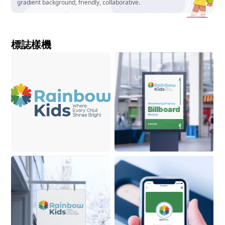
gradient background, friendly, collaborative.
標誌樣機
Advertising Display
Billboard
Mockup
ON BUILDING
9:41
Rainbow
Rainbow