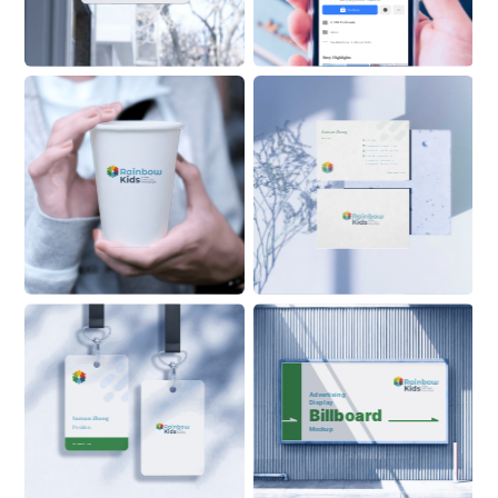
New playground. Same kid.
Follow
2.3M Followers
Actor
See 
Rainbow
 ’s About Info 
Stroy Highlights
Sansan Zhang
Position
555 6999
ZhangSan@Alaskanoil.com
Alaska Oil and Energy Corp.
Lane 88, Happiness & 
Prosperity Community, 
Prosperous Business Street
Alaskanoil.com
Advertising 
Display
Billboard
Sansan Zhang
Position
Mockup
ON BUILDING
Alaskanoil.com