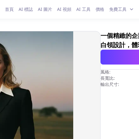
首頁
AI 標誌
AI 圖片
AI 視頻
AI 工具
價格
免費工具
一個精緻的企
白領設計，體
風格:
長寬比:
輸出尺寸: