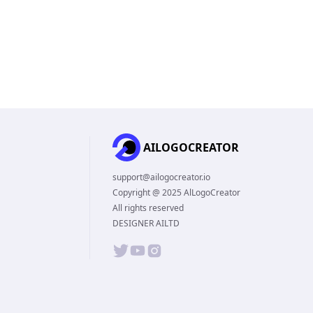
AILOGOCREATOR
support@ailogocreator.io
Copyright @ 2025 AlLogoCreator
All rights reserved
DESIGNER AILTD