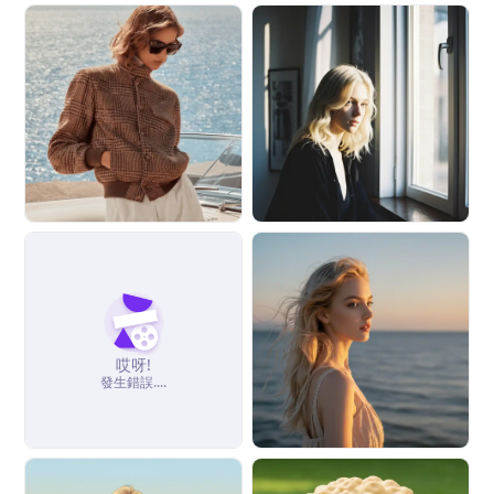
哎呀!
發生錯誤....