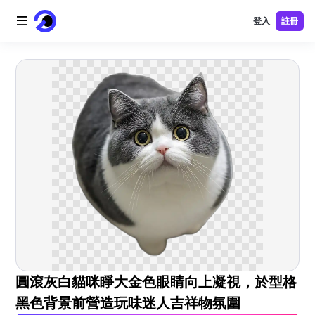
登入
註冊
首頁
AI 標誌
AI 圖片
AI 視頻
AI 工具
價格
免費工具
圓滾灰白貓咪睜大金色眼睛向上凝視，於型格
黑色背景前營造玩味迷人吉祥物氛圍