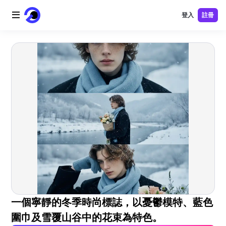
登入
註冊
首頁
AI 標誌
AI 圖片
AI 視頻
AI 工具
價格
免費工具
一個寧靜的冬季時尚標誌，以憂鬱模特、藍色
圍巾及雪覆山谷中的花束為特色。