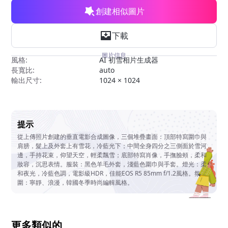
創建相似圖片
下載
圖片信息
風格:
AI 初雪相片生成器
長寬比:
auto
輸出尺寸:
1024 × 1024
提示
從上傳照片創建的垂直電影合成圖像，三個堆疊畫面：頂部特寫圍巾與
肩膀，髮上及外套上有雪花，冷藍光下；中間全身四分之三側面於雪河
邊，手持花束，仰望天空，輕柔飄雪；底部特寫肖像，手撫臉頰，柔和
妝容，沉思表情。服裝：黑色羊毛外套，淺藍色圍巾與手套。燈光：柔
和夜光，冷藍色調，電影級HDR，佳能EOS R5 85mm f/1.2風格。氛
圍：寧靜、浪漫，韓國冬季時尚編輯風格。
更多類似的