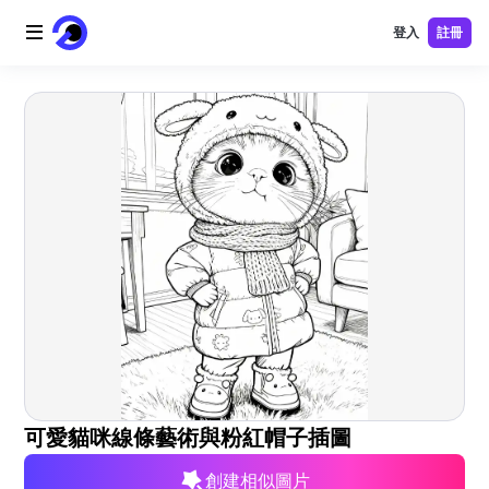
登入
註冊
首頁
AI 標誌
AI 圖片
AI 視頻
AI 工具
價格
免費工具
可愛貓咪線條藝術與粉紅帽子插圖
創建相似圖片