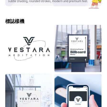
subtle shading, rounded strokes, modern and premium feel.
標誌樣機
Advertising Display
Billboard
Mockup
ON BUILDING
9:41
VESTARA
VESTARA