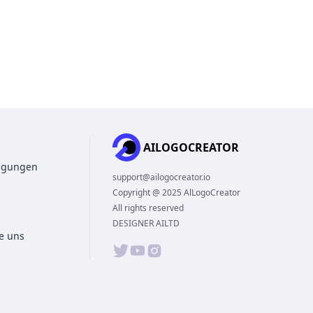
AILOGOCREATOR
ngungen
support@ailogocreator.io
Copyright @ 2025 AlLogoCreator
All rights reserved
DESIGNER AILTD
ie uns