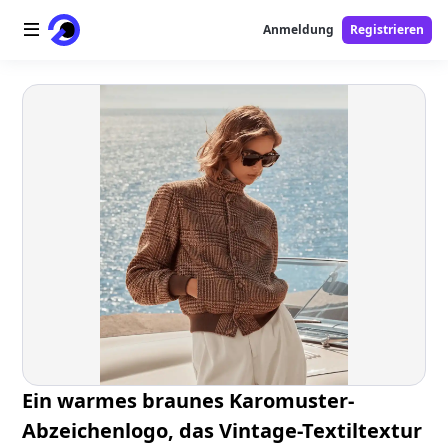
Anmeldung
Registrieren
Startseite
AI-Logo
AI-Bild
AI-Video
AI-Tools
Preise
Free-Tools
Ein warmes braunes Karomuster-
Abzeichenlogo, das Vintage-Textiltextur