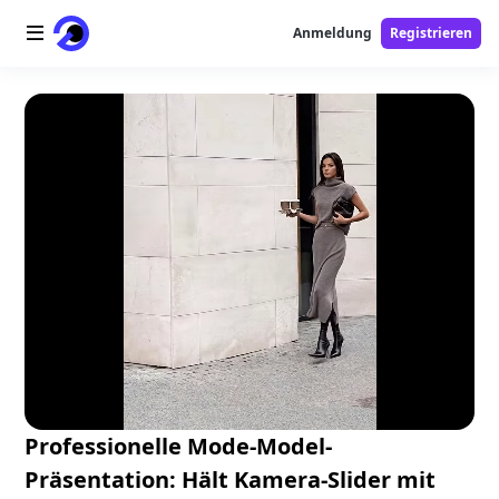
Anmeldung
Registrieren
Startseite
AI-Logo
AI-Bild
AI-Video
AI-Tools
Preise
Free-Tools
Professionelle Mode-Model-
Präsentation: Hält Kamera-Slider mit