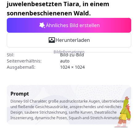
juwelenbesetzten Tiara, in einem
sonnenbeschienenen Wald.
Ähnliches Bild erstellen
Herunterladen
Bildinformationen
Stil:
Bild-zu-Bild
Seitenverhältnis:
auto
Ausgabemaß:
1024 × 1024
Prompt
Disney-Stil Charakter, große ausdrucksstarke Augen, übertriebene
und fließende Gesichtsausdrücke, ansprechendes und niedliches
Design, saubere Strichzeichnung, sanfte Kurven, theatralische
Inszenierung, dynamische Posen, Squash-and-Stretch-Animation