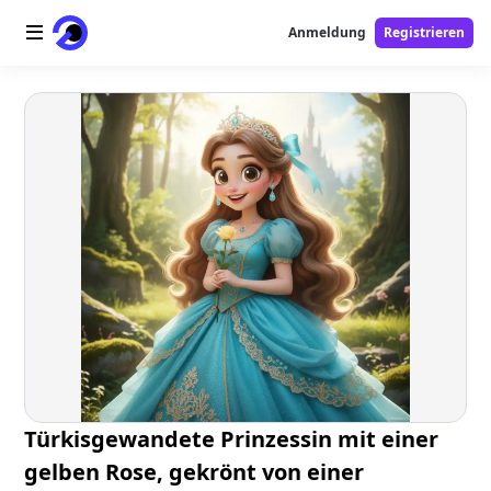
Anmeldung
Registrieren
Startseite
AI-Logo
AI-Bild
AI-Video
AI-Tools
Preise
Free-Tools
Türkisgewandete Prinzessin mit einer
gelben Rose, gekrönt von einer