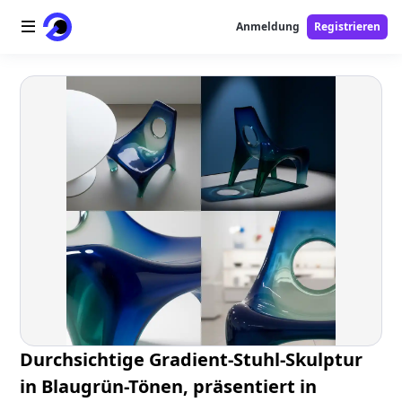
Anmeldung
Registrieren
Startseite
AI-Logo
AI-Bild
AI-Video
AI-Tools
Preise
Free-Tools
Durchsichtige Gradient-Stuhl-Skulptur
in Blaugrün-Tönen, präsentiert in