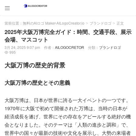

當前位置：
無料のAIロゴ Maker-AILogoCreator.io
ブランドロゴ
正文
>
>
2025年大阪万博完全ガイド：時間、交通手段、展示
会場、マスコット
3月 24, 2025 9:07 pm
作者：
AILOGOCRETOR
分類：
ブランドロゴ
995

大阪万博の歴史的背景
大阪万博の歴史とその意義
大阪万博は、日本が世界に誇る一大イベントの一つです。
1970年に大阪で初めて開催された万博は、当時の日本が
経済成長を遂げ、世界にその存在をアピールする絶好の機
会となりました。そのテーマは「人類の進歩と調和」で、
世界中の国々が最新の技術や文化を展示し、大勢の来場者