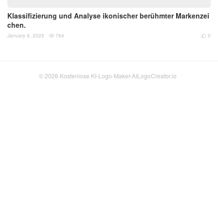
Klassifizierung und Analyse ikonischer berühmter Markenzei
chen.
January 9, 2025
764
0


© 2026
Kostenlose KI-Logo-Maker-AILogoCreator.io