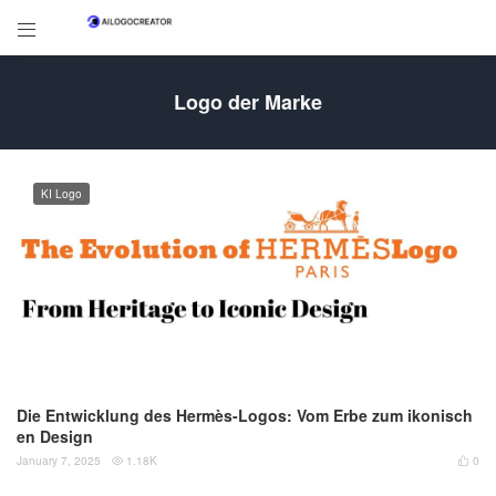

Logo der Marke
KI Logo
Die Entwicklung des Hermès-Logos: Vom Erbe zum ikonisch
en Design
January 7, 2025
1.18K
0

