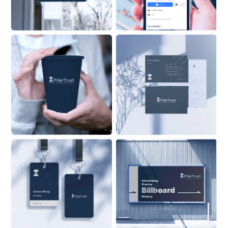
New playground. Same kid.
Follow
2.3M Followers
Actor
See 
PillarTrust
 ’s About Info 
Stroy Highlights
Sansan Zhang
Position
555 6999
ZhangSan@Alaskanoil.com
Alaska Oil and Energy Corp.
Lane 88, Happiness & 
Prosperity Community, 
Prosperous Business Street
Alaskanoil.com
Advertising 
Display
Billboard
Sansan Zhang
Position
Mockup
ON BUILDING
Alaskanoil.com