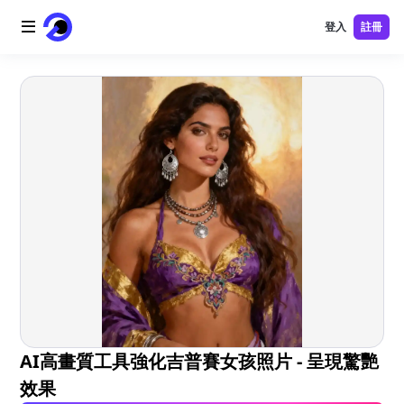
登入
註冊
首頁
AI 標誌
AI 圖片
AI 視頻
AI 工具
價格
免費工具
AI高畫質工具強化吉普賽女孩照片 - 呈現驚艷
效果