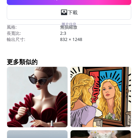
下載
圖片信息
風格:
無損縮放
長寬比:
2:3
輸出尺寸:
832 × 1248
更多類似的