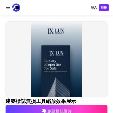
登入
註冊
首頁
AI 標誌
AI 圖片
AI 視頻
AI 工具
價格
免費工具
建築標誌無損工具縮放效果展示
創建相似圖片