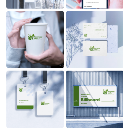
See 
Harmony
Leaf
 ’s About Info 
Stroy Highlights
Sansan Zhang
Position
555 6999
ZhangSan@Alaskanoil.com
Alaska Oil and Energy Corp.
Lane 88, Happiness & 
Prosperity Community, 
Prosperous Business Street
Alaskanoil.com
Advertising 
Display
Billboard
Sansan Zhang
Position
Mockup
ON BUILDING
Alaskanoil.com