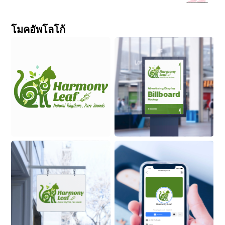
โมคอัพโลโก้
Advertising Display
Billboard
Mockup
ON BUILDING
9:41
Harmony
Leaf
Harmony
Leaf
New playground. Same kid.
Follow
2.3M Followers
Actor