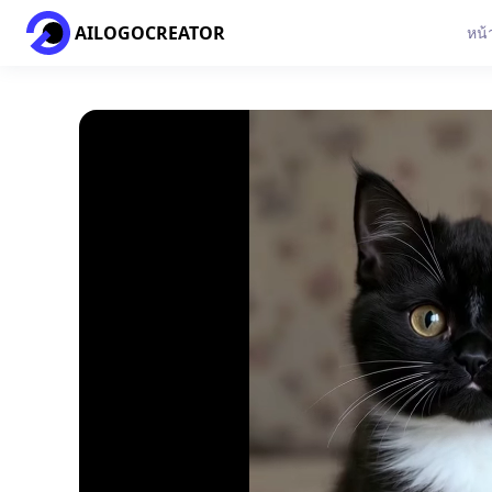
AILOGOCREATOR
หน้