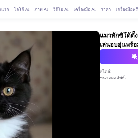
าแรก
โลโก้ AI
ภาพ AI
วิดีโอ AI
เครื่องมือ AI
ราคา
เครื่องมือฟรี
แมวทักซิโด้ตั
เล่นอบอุ่นพร้
สไตล์:
ขนาดผลลัพธ์: