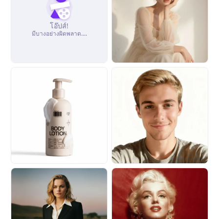
โอ๊ปส์!
มีบางอย่างผิดพลาด....