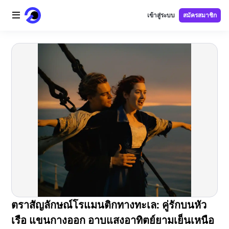
เข้าสู่ระบบ
สมัครสมาชิก
หน้าแรก
โลโก้ AI
ภาพ AI
วิดีโอ AI
เครื่องมือ AI
ราคา
เครื่องมือฟรี
ตราสัญลักษณ์โรแมนติกทางทะเล: คู่รักบนหัว
เรือ แขนกางออก อาบแสงอาทิตย์ยามเย็นเหนือ