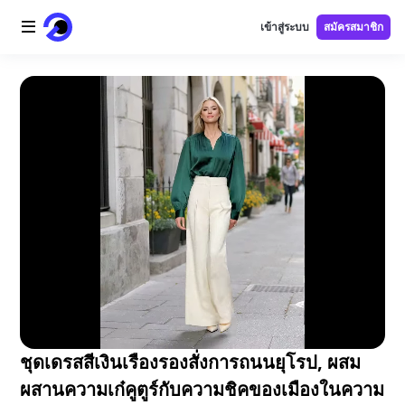
เข้าสู่ระบบ
สมัครสมาชิก
หน้าแรก
โลโก้ AI
ภาพ AI
วิดีโอ AI
เครื่องมือ AI
ราคา
เครื่องมือฟรี
ชุดเดรสสีเงินเรืองรองสั่งการถนนยุโรป, ผสม
ผสานความเก๋คูตูร์กับความชิคของเมืองในความ