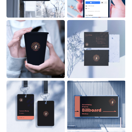
New playground. Same kid.
Follow
2.3M Followers
Actor
See 
VibrantSoul
 ’s About Info 
Stroy Highlights
Sansan Zhang
Position
555 6999
ZhangSan@Alaskanoil.com
Alaska Oil and Energy Corp.
Lane 88, Happiness & 
Prosperity Community, 
Prosperous Business Street
Alaskanoil.com
Advertising 
Display
Billboard
Sansan Zhang
Position
Mockup
ON BUILDING
Alaskanoil.com