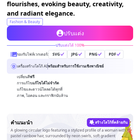
flourishes, evoking beauty, creativity,
and radiant elegance.
Fashion & Beauty
ปรับแต่ง
ปรับแต่งได้ 100%
รองรับไฟล์เวกเตอร์:
SVG
JPG
PNG
PDF
เครื่องสร้างโลโก้ AI
พร้อมสำหรับการใช้งานเชิงพาณิชย์
เปลี่ยนสี
ฟรี
การแก้ไข
แก้ไขได้ไม่จำกัด
แก้ไขและดาวน์โหลดได้ทุกที่
ภาพ, ไอคอน และกราฟิกนับล้าน
คำแนะนำ
สร้างโลโก้ที่คล้ายกัน
A glowing circular logo featuring a stylized profile of a woman with
pastel rainbow hair, surrounded by neon swirls, soft gradient