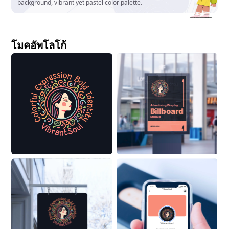
background, vibrant yet pastel color palette.
โมคอัพโลโก้
Advertising Display
Billboard
Mockup
ON BUILDING
9:41
VibrantSoul
VibrantSoul