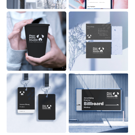
See 
Paw
Print
Studi...
 ’s About Info 
Stroy Highlights
Sansan Zhang
Position
555 6999
ZhangSan@Alaskanoil.com
Alaska Oil and Energy Corp.
Lane 88, Happiness & 
Prosperity Community, 
Prosperous Business Street
Alaskanoil.com
Advertising 
Display
Billboard
Sansan Zhang
Position
Mockup
ON BUILDING
Alaskanoil.com