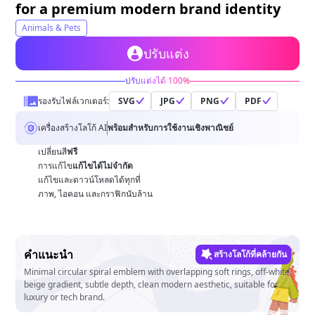
for a premium modern brand identity
Animals & Pets
ปรับแต่ง
ปรับแต่งได้ 100%
รองรับไฟล์เวกเตอร์:
SVG
JPG
PNG
PDF
เครื่องสร้างโลโก้ AI
พร้อมสำหรับการใช้งานเชิงพาณิชย์
เปลี่ยนสี
ฟรี
การแก้ไข
แก้ไขได้ไม่จำกัด
แก้ไขและดาวน์โหลดได้ทุกที่
ภาพ, ไอคอน และกราฟิกนับล้าน
คำแนะนำ
สร้างโลโก้ที่คล้ายกัน
Minimal circular spiral emblem with overlapping soft rings, off-white
beige gradient, subtle depth, clean modern aesthetic, suitable for
luxury or tech brand.