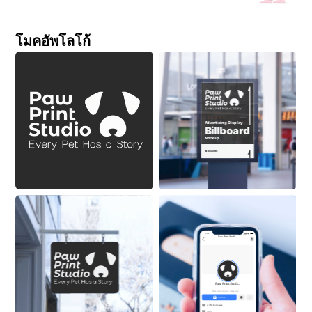
โมคอัพโลโก้
Advertising Display
Billboard
Mockup
ON BUILDING
9:41
Paw
Print
Studi...
Paw
Print
Studi...
New playground. Same kid.
Follow
2.3M Followers
Actor