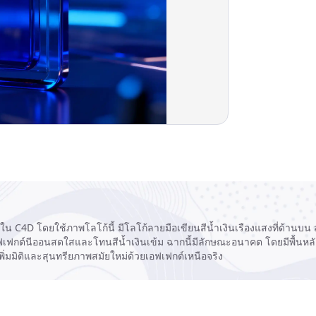
 C4D โดยใช้ภาพโลโก้นี้ มีโลโก้ลายมือเขียนสีน้ำเงินเรืองแสงที่ด้านบน ส่
บเอฟเฟกต์นีออนสดใสและโทนสีน้ำเงินเข้ม ฉากนี้มีลักษณะอนาคต โดยมีพื้นหลัง
ิ่มมิติและสุนทรียภาพสมัยใหม่ด้วยเอฟเฟกต์เหนือจริง