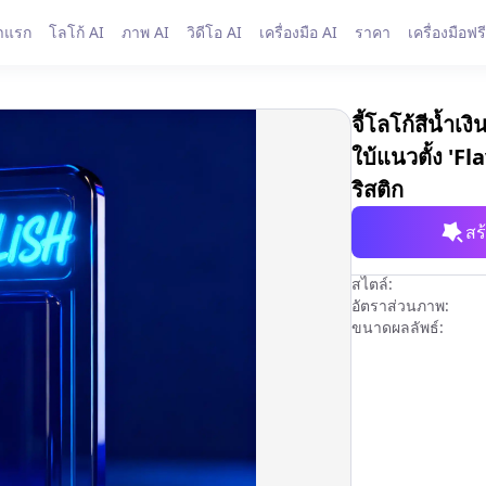
าแรก
โลโก้ AI
ภาพ AI
วิดีโอ AI
เครื่องมือ AI
ราคา
เครื่องมือฟรี
จี้โลโก้สีน้ำ
ใบ้แนวตั้ง 'F
ริสติก
สร
สไตล์:
อัตราส่วนภาพ:
ขนาดผลลัพธ์: