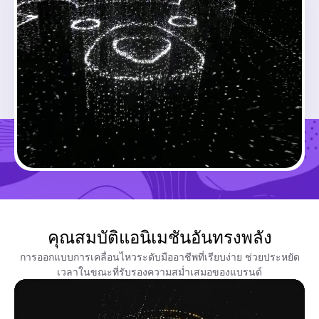
สร้างที่คล้ายกัน
กำลังโหลด...
สร้างที่คล้ายกัน
คุณสมบัติแอนิเมชันอันทรงพลัง
การออกแบบการเคลื่อนไหวระดับมืออาชีพที่เรียบง่าย ช่วยประหยัด
เวลาในขณะที่รับรองความสม่ำเสมอของแบรนด์