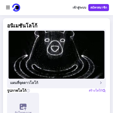
เข้าสู่ระบบ
สมัครสมาชิก
หน้าแรก
อนิเมชันโลโก้
โลโก้ AI
ภาพ AI
วิดีโอ AI
เครื่องมือ AI
แผนที่จุดดาวโลโก้
ราคา
รูปภาพโลโก้
สร้างโลโก้
เครื่องมือฟรี
อัปโหลดภาพ