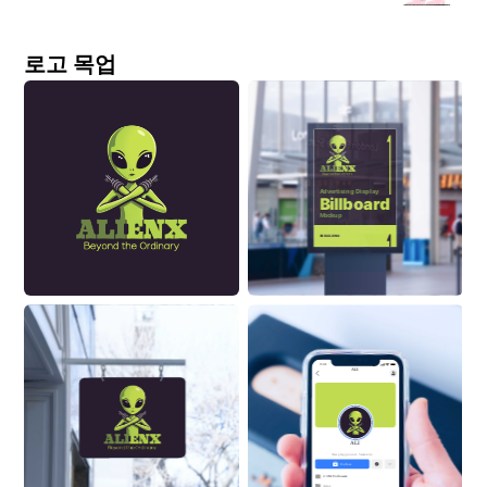
로고 목업
Advertising Display
Billboard
Mockup
ON BUILDING
9:41
ALI
ALI
New playground. Same kid.
Follow
2.3M Followers
Actor