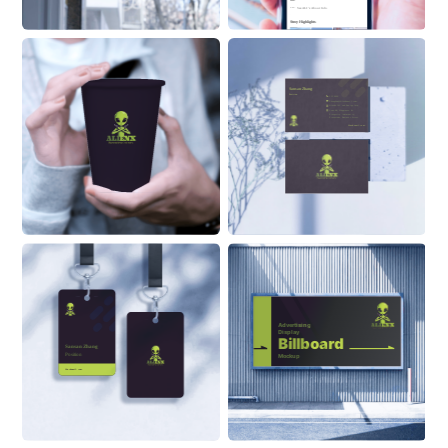
See 
ALI
 ’s About Info 
Stroy Highlights
Sansan Zhang
Position
555 6999
ZhangSan@Alaskanoil.com
Alaska Oil and Energy Corp.
Lane 88, Happiness & 
Prosperity Community, 
Prosperous Business Street
Alaskanoil.com
Advertising 
Display
Billboard
Sansan Zhang
Position
Mockup
ON BUILDING
Alaskanoil.com