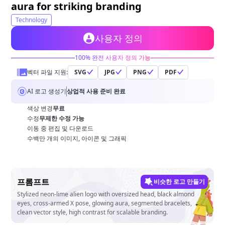
무료 도구
aura for striking branding
Technology
사용자 정의
100% 완전 사용자 정의 가능
벡터 파일 지원:
SVG
JPG
PNG
PDF
AI 로고 생성기
상업적 사용 준비 완료
색상 변경
무료
수정
무제한 수정 가능
이동 중 편집 및 다운로드
수백만 개의 이미지, 아이콘 및 그래픽
프롬프트
비슷한 로고 만들기
Stylized neon-lime alien logo with oversized head, black almond
eyes, cross-armed X pose, glowing aura, segmented bracelets,
clean vector style, high contrast for scalable branding.