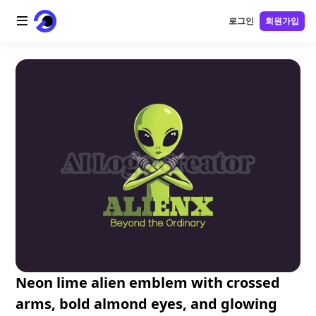
로그인
회원가입
홈
AI 로고
AI 이미지
AI 비디오
AI 도구
가격
블로그
Neon lime alien emblem with crossed
arms, bold almond eyes, and glowing