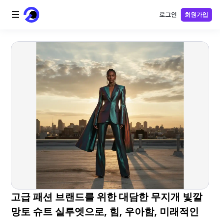
로그인
회원가입
홈
AI 로고
AI 이미지
AI 비디오
AI 도구
가격
블로그
고급 패션 브랜드를 위한 대담한 무지개 빛깔
망토 슈트 실루엣으로, 힘, 우아함, 미래적인