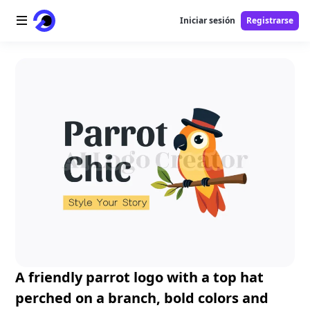
Iniciar sesión
Registrarse
Inicio
Logotipo AI
Imagen AI
Video AI
Herramientas AI
Precios
Herramientas gratuitas
A friendly parrot logo with a top hat
perched on a branch, bold colors and