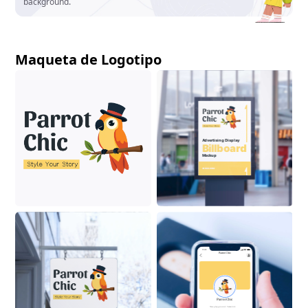
background.
Maqueta de Logotipo
Advertising Display
Billboard
Mockup
ON BUILDING
9:41
Parrot
Chic
Parrot
Chic
New playground. Same kid.