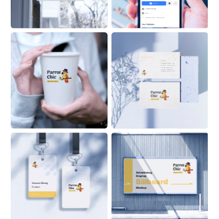
Follow
2.3M Followers
Actor
See 
Parrot
Chic
 ’s About Info 
Stroy Highlights
Sansan Zhang
Position
555 6999
ZhangSan@Alaskanoil.com
Alaska Oil and Energy Corp.
Lane 88, Happiness & 
Prosperity Community, 
Prosperous Business Street
Alaskanoil.com
Advertising 
Display
Billboard
Sansan Zhang
Position
Mockup
ON BUILDING
Alaskanoil.com