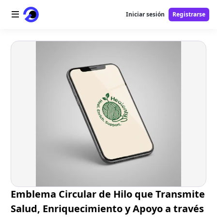
Iniciar sesión
Registrarse
Inicio
Logotipo AI
Imagen AI
Video AI
Herramientas AI
Precios
Herramientas gratuitas
Emblema Circular de Hilo que Transmite
Salud, Enriquecimiento y Apoyo a través