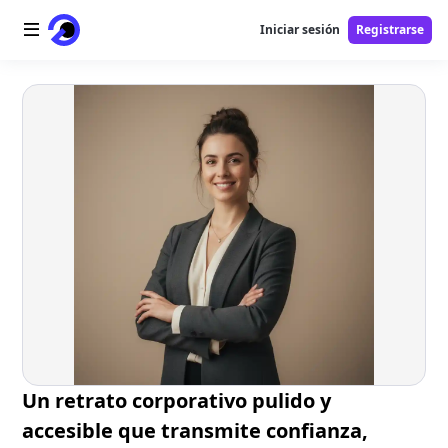
Iniciar sesión
Registrarse
Inicio
Logotipo AI
Imagen AI
Video AI
Herramientas AI
Precios
Herramientas gratuitas
Un retrato corporativo pulido y
accesible que transmite confianza,