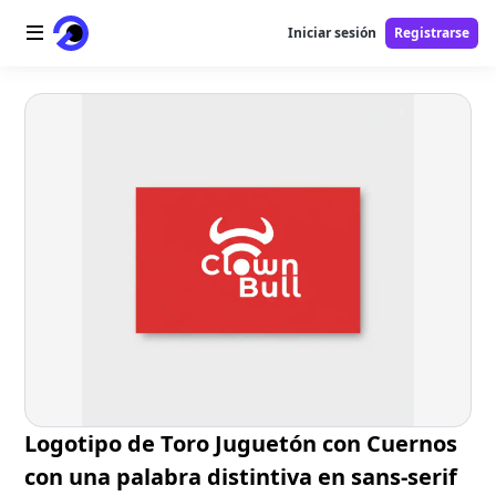
Iniciar sesión
Registrarse
Inicio
Logotipo AI
Imagen AI
Video AI
Herramientas AI
Precios
Herramientas gratuitas
Logotipo de Toro Juguetón con Cuernos
con una palabra distintiva en sans-serif