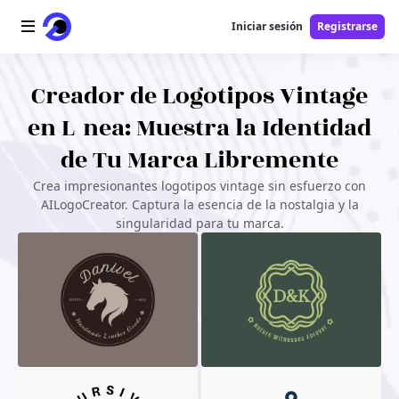
Iniciar sesión
Registrarse
Inicio
Creador de Logotipos Vintage
en Línea: Muestra la Identidad
Logotipo AI
de Tu Marca Libremente
Imagen AI
Crea impresionantes logotipos vintage sin esfuerzo con
AILogoCreator. Captura la esencia de la nostalgia y la
Video AI
singularidad para tu marca.
Herramientas AI
Precios
Herramientas gratuitas