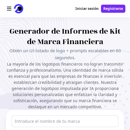
Iniciar sesión
Registrarse
Inicio
Generador de Informes de Kit
de Marca Financiera
Logotipo AI
Obtén un UI-listado de logo + prompts escalables en 60
Imagen AI
segundos.
La mayoría de los logotipos financieros no logran transmitir
confianza y profesionalismo. Una identidad de marca sólida
Video AI
es esencial para que las empresas de finanzas e inversión
establezcan credibilidad y atraigan clientes. Nuestra
Herramientas AI
generación de logotipos impulsada por IA proporciona
soluciones personalizadas que enfatizan la claridad y
Precios
sofisticación, asegurando que su marca financiera se
destaque en un mercado competitivo.
Herramientas gratuitas