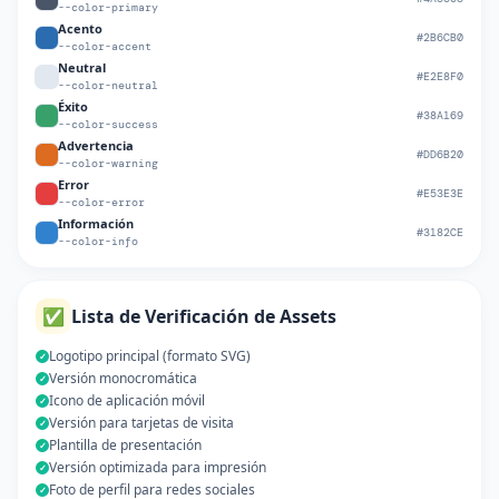
--color-primary
Acento
#2B6CB0
--color-accent
Neutral
#E2E8F0
--color-neutral
Éxito
#38A169
--color-success
Advertencia
#DD6B20
--color-warning
Error
#E53E3E
--color-error
Información
#3182CE
--color-info
✅
Lista de Verificación de Assets
Logotipo principal (formato SVG)
✓
Versión monocromática
✓
Icono de aplicación móvil
✓
Versión para tarjetas de visita
✓
Plantilla de presentación
✓
Versión optimizada para impresión
✓
Foto de perfil para redes sociales
✓