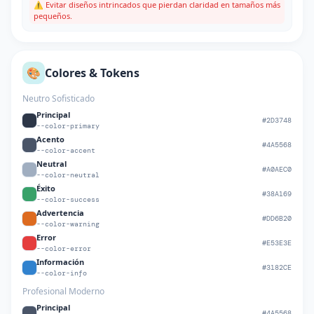
⚠️ Evitar diseños intrincados que pierdan claridad en tamaños más
pequeños.
🎨
Colores & Tokens
Neutro Sofisticado
Principal
#2D3748
--color-primary
Acento
#4A5568
--color-accent
Neutral
#A0AEC0
--color-neutral
Éxito
#38A169
--color-success
Advertencia
#DD6B20
--color-warning
Error
#E53E3E
--color-error
Información
#3182CE
--color-info
Profesional Moderno
Principal
#4A5568