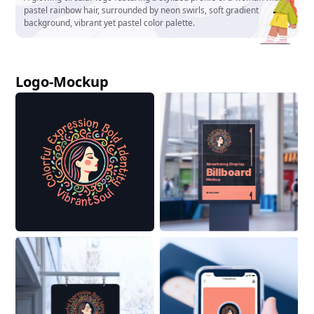
pastel rainbow hair, surrounded by neon swirls, soft gradient
background, vibrant yet pastel color palette.
Logo-Mockup
Advertising Display
Billboard
Mockup
ON BUILDING
9:41
VibrantSoul