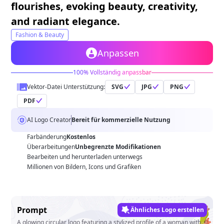
flourishes, evoking beauty, creativity,
and radiant elegance.
Fashion & Beauty
Anpassen
100% Vollständig anpassbar
Vektor-Datei Unterstützung:
SVG
JPG
PNG
PDF
AI Logo Creator
Bereit für kommerzielle Nutzung
Farbänderung
Kostenlos
Überarbeitungen
Unbegrenzte Modifikationen
Bearbeiten und herunterladen unterwegs
Millionen von Bildern, Icons und Grafiken
Prompt
Ähnliches Logo erstellen
A glowing circular logo featuring a stylized profile of a woman with