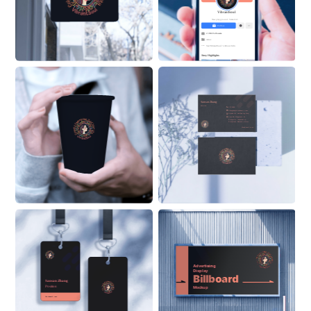
VibrantSoul
New playground. Same kid.
Follow
2.3M Followers
Actor
See 
VibrantSoul
 ’s About Info 
Stroy Highlights
Sansan Zhang
Position
555 6999
ZhangSan@Alaskanoil.com
Alaska Oil and Energy Corp.
Lane 88, Happiness & 
Prosperity Community, 
Prosperous Business Street
Alaskanoil.com
Advertising 
Display
Billboard
Sansan Zhang
Position
Mockup
ON BUILDING
Alaskanoil.com