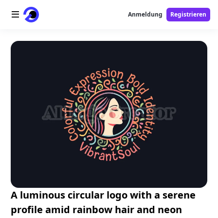
Anmeldung
Registrieren
Startseite
AI-Logo
AI-Bild
AI-Video
AI-Tools
Preise
Free-Tools
A luminous circular logo with a serene
profile amid rainbow hair and neon