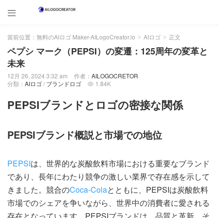

當前位置：
無料のAIロゴ Maker-AILogoCreator.io
AIロゴ
正文
>
>
ペプシ マーク（PEPSI）の変遷：125周年の変革と
未来
12月 26, 2024 3:32 am
作者：
AILOGOCRETOR
分類：
AIロゴ
/
ブランドロゴ
1.84K

PEPSIブランドとロゴの密接な関係
PEPSIブランド概説と市場での地位
PEPSI
は、世界的な炭酸飲料市場における重要なブランド
であり、長年にわたり競争の激しい業界で存在感を示して
きました。競合の
Coca-Cola
とともに、PEPSIは炭酸飲料
市場でのシェアを争いながら、世界中の消費者に愛される
存在となっています。PEPSIブランドは、品質と革新、そ