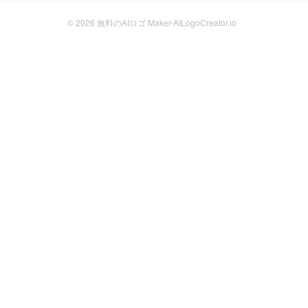
© 2026
無料のAIロゴ Maker-AILogoCreator.io