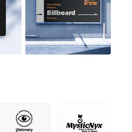
Advertising 
Display
Billboard
Mockup
ON BUILDING