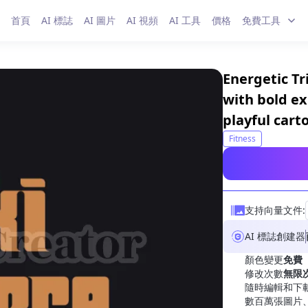
首頁
AI 標誌
AI 圖片
AI 視頻
AI 工具
價格
免費工具
Energetic Tr
with bold ex
playful cart
Fitness
支持向量文件:
AI 標誌創建器
顏色變更
免費
修改次數
無限
隨時編輯和下
數百萬張圖片