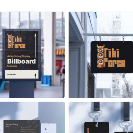
Advertising Display
Billboard
Mockup
ON BUILDING
Sansan Zhang
Position
555 6999
ZhangSan@Alaskanoil.com
Alaska Oil and Energy Corp.