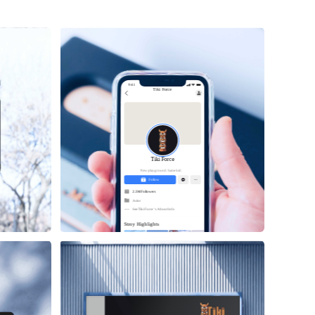
9:41
Tiki
Force
Tiki
Force
New playground. Same kid.
Follow
2.3M Followers
Actor
See 
Tiki
Force
 ’s About Info 
Stroy Highlights