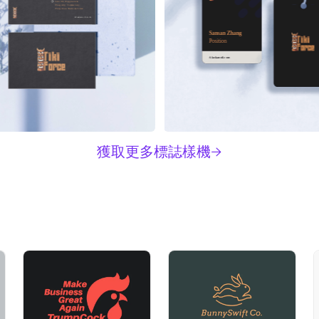
Lane 88, Happiness & 
Prosperity Community, 
Prosperous Business Street
Alaskanoil.com
Sansan Zhang
Position
Alaskanoil.com
獲取更多標誌樣機