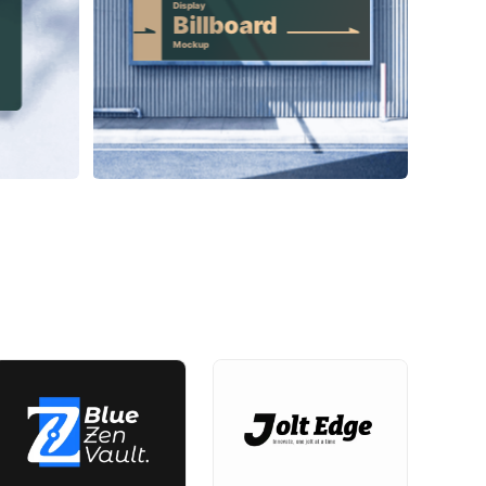
Display
Billboard
Mockup
ON BUILDING