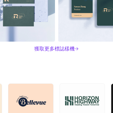
Alaskanoil.com
Sansan Zhang
Position
Alaskanoil.com
獲取更多標誌樣機