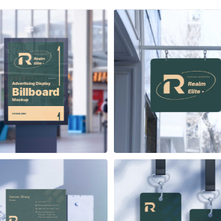
Advertising Display
Billboard
Mockup
ON BUILDING
Sansan Zhang
Position
555 6999
ZhangSan@Alaskanoil.com
Alaska Oil and Energy Corp.
Lane 88, Happiness & 
Prosperity Community, 
Prosperous Business Street