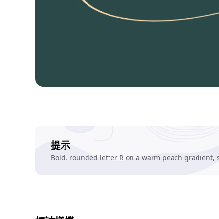
提示
Bold, rounded letter R on a warm peach gradient, s