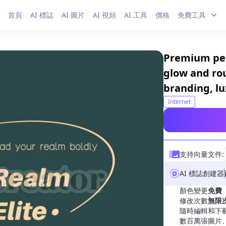
首頁
AI 標誌
AI 圖片
AI 視頻
AI 工具
價格
免費工具
Premium pe
glow and ro
branding, lu
Internet
支持向量文件:
AI 標誌創建器
顏色變更
免費
修改次數
無限
隨時編輯和下
數百萬張圖片