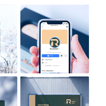
9:41
RealmElite •
RealmElite •
New playground. Same kid.
Follow
2.3M Followers
Actor
See 
RealmElite •
 ’s About Info 
Stroy Highlights
Advertising 