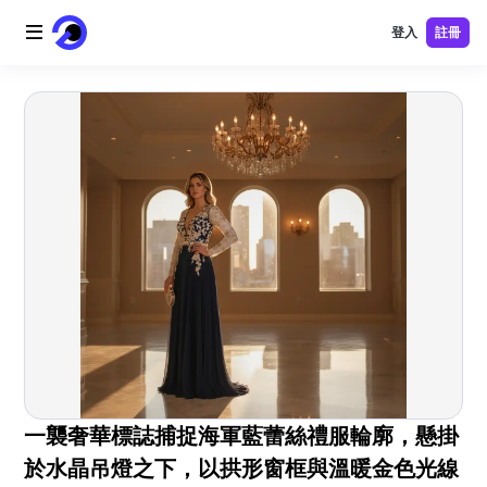
登入
註冊
首頁
AI 標誌
AI 圖片
AI 視頻
AI 工具
價格
免費工具
一襲奢華標誌捕捉海軍藍蕾絲禮服輪廓，懸掛
於水晶吊燈之下，以拱形窗框與溫暖金色光線