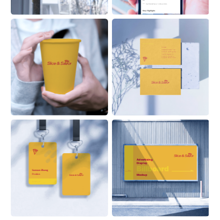
See 
Slice & Savor
 ’s About Info 
Stroy Highlights
Sansan Zhang
Position
555 6999
ZhangSan@Alaskanoil.com
Alaska Oil and Energy Corp.
Lane 88, Happiness & 
Prosperity Community, 
Prosperous Business Street
Alaskanoil.com
Advertising 
Display
Billboard
Sansan Zhang
Position
Mockup
ON BUILDING
Alaskanoil.com