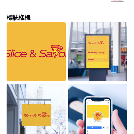
標誌樣機
Advertising Display
Billboard
Mockup
ON BUILDING
9:41
Slice & Savor
Slice & Savor
New playground. Same kid.
Follow
2.3M Followers
Actor