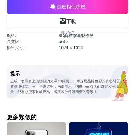
創建相似樣機
下載
圖片信息
風格:
3D商標膠囊製作器
長寬比:
auto
輸出尺寸:
1024 × 1024
提示
生成一個帶有上傳標誌的光澤3D膠囊。一半採用品牌色彩的實心材質，
並壓印標誌；另一半為透明，內部展示一個微型品牌店面或辦公室場
景，配有小型家具或產品。將其置於乾淨簡潔的背景上。
更多類似的