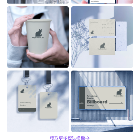
Stroy Highlights
Sansan Zhang
Position
555 6999
ZhangSan@Alaskanoil.com
Alaska Oil and Energy Corp.
Lane 88, Happiness & 
Prosperity Community, 
Prosperous Business Street
Alaskanoil.com
Advertising 
Display
Billboard
Sansan Zhang
Position
Mockup
ON BUILDING
Alaskanoil.com
獲取更多標誌樣機