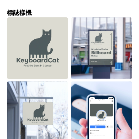
標誌樣機
Advertising Display
Billboard
Mockup
ON BUILDING
9:41
KeyboardCat
KeyboardCat
New playground. Same kid.
Follow
2.3M Followers
Actor
See 
KeyboardCat
 ’s About Info 